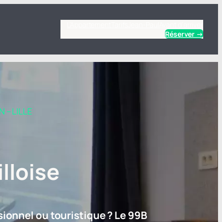
L’Appartement
Tarifs
Jean-Paul
Avant d’arriver
Réserver →
– LILLE
lloise
sionnel ou touristique ? Le 99B