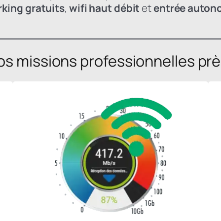
rking gratuits
,
wifi haut débit
et
entrée auto
os missions professionnelles près