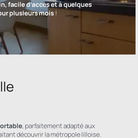
, facile d’accès et à quelques
our plusieurs mois
!
lle
ortable
, parfaitement adapté aux
itant découvrir la métropole lilloise.