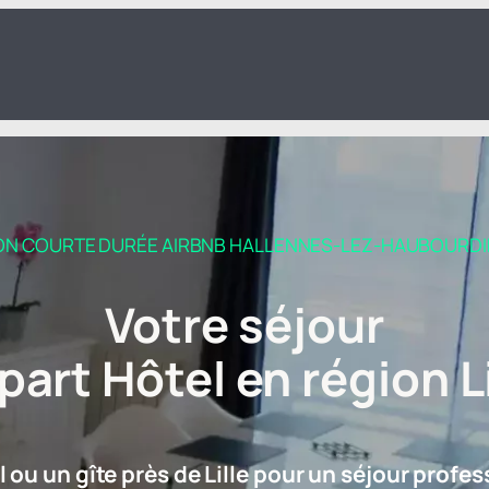
ON COURTE DURÉE AIRBNB HALLENNES-LEZ-HAUBOURDIN 
Votre séjour
part Hôtel en région Li
ou un gîte près de Lille pour un séjour profes